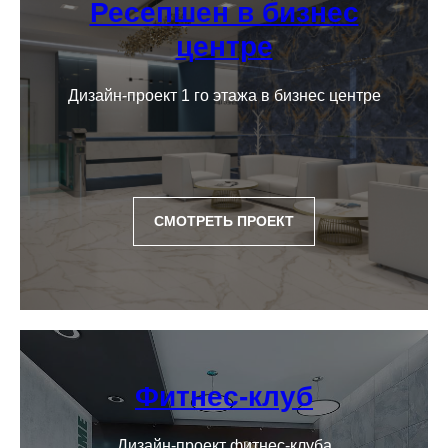
Ресепшен в бизнес
отделки и спецификации.
центре
Ремонт
и отделка
05
Дизайн-проект 1 го этажа в бизнес центре
Полный спектр работ по реализации
дизайн-проекта от демонтажа
до установки светильников. Черновая
и чистовая отделка.
Авторский надзор
06
СМОТРЕТЬ ПРОЕКТ
Контроль соответствия строительных
работ проектному плану. Наш
дизайнер и инженер регулярно
посещают объект и все контролируют.
Мы осуществляем и закупку
материалов.
Фитнес-клуб
Дизайн-проект фитнес-клуба