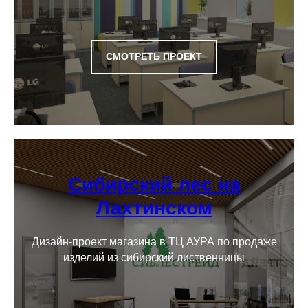
свяжемся с вами в ближайшее
время
СМОТРЕТЬ ПРОЕКТ
+7
Нажимая на кнопку, вы даете согласие
на обработку персональных данных
и соглашаетесь c политикой
конфиденциальности
Сибирский лес на
Отправить заявку
Лахтинском
Дизайн-проект магазина в ТЦ АУРА по продаже
изделий из сибирский лиственницы