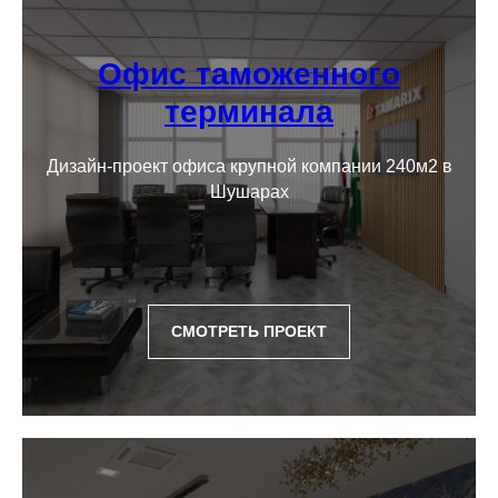
Обмер объекта
02
Офис таможенного
Обмеры и фотофиксация помещения.
терминала
Планировочное решение помещения.
Подготовка технического задания.
Дизайн-проект офиса крупной компании 240м2 в
Визуализация
Шушарах
объекта
03
Детальная визуализация каждой
комнаты. 3D-изображения учитывают
ранее выбранные элементы
интерьера и отделочные материалы.
СМОТРЕТЬ ПРОЕКТ
Рабочая
документация
04
Создание рабочей документации
для проекта дизайна интерьера:
полный пакет чертежей, ведомость