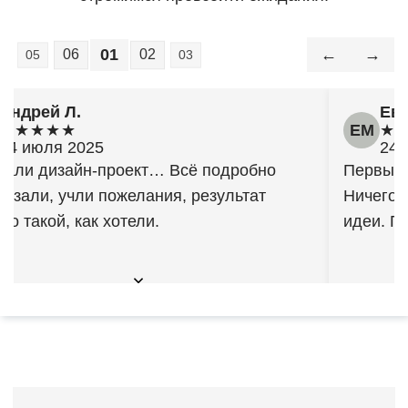
01
←
→
06
02
05
03
Андрей Л.
Евг
ЕМ
★★★★★
★
24 июля 2025
24 
зали дизайн-проект… Всё подробно
Первый 
казали, учли пожелания, результат
Ничего 
но такой, как хотели.
идеи. П