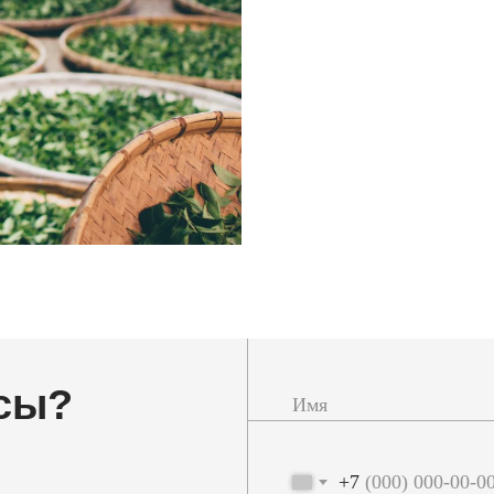
сы?
+7