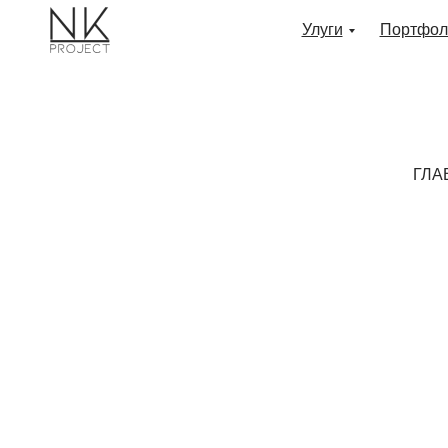
Улуги
Портфол
ГЛА
О