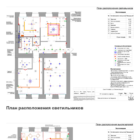
План расположения светильников