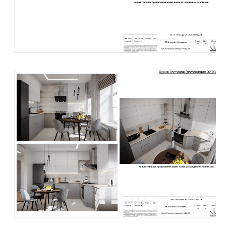
+7 (812) 924-42-00
+7 (911) 715-93-30
info@projectnk.space
Услуги
Дизайн-интерьера
Портфолио
Блог
Ремонт и отделка
О нас
Вакансии
Комплектация объекта
Цены
Контакты
Авторский надзор
Дизайн сайта
Политика
конфиденциальности
СТУДИЯ ДИЗАЙНА
ИНТЕРЬЕРА