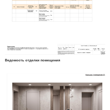
Заполните форму заявки и мы
свяжемся с вами в ближайшее
время
+7
Нажимая на кнопку, вы даете согласие
на обработку персональных данных
и соглашаетесь c политикой
Ведомость отделки помещения
конфиденциальности
Отправить заявку