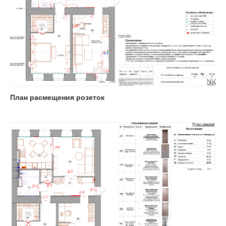
План расмещения розеток